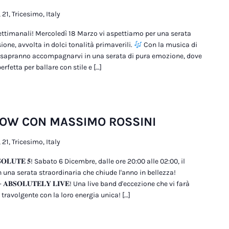
 21, Tricesimo, Italy
ttimanali! Mercoledì 18 Marzo vi aspettiamo per una serata
ione, avvolta in dolci tonalità primaverili.
Con la musica di
sapranno accompagnarvi in una serata di pura emozione, dove
rfetta per ballare con stile e […]
HOW CON MASSIMO ROSSINI
 21, Tricesimo, Italy
 𝐀𝐁𝐒𝐎𝐋𝐔𝐓𝐄 𝟓! Sabato 6 Dicembre, dalle ore 20:00 alle 02:00, il
 una serata straordinaria che chiude l'anno in bellezza!
- 𝐀𝐁𝐒𝐎𝐋𝐔𝐓𝐄𝐋𝐘 𝐋𝐈𝐕𝐄! Una live band d'eccezione che vi farà
travolgente con la loro energia unica! […]