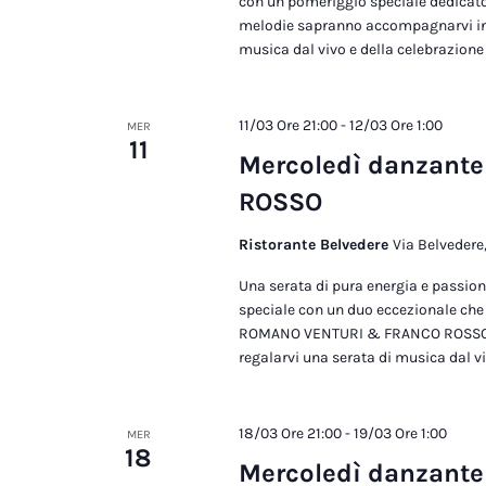
con un pomeriggio speciale dedicato
melodie sapranno accompagnarvi in u
musica dal vivo e della celebrazione
11/03 Ore 21:00
-
12/03 Ore 1:00
MER
11
Mercoledì danzant
ROSSO
Ristorante Belvedere
Via Belvedere,
Una serata di pura energia e passio
speciale con un duo eccezionale che 
ROMANO VENTURI & FRANCO ROSSO - Du
regalarvi una serata di musica dal v
18/03 Ore 21:00
-
19/03 Ore 1:00
MER
18
Mercoledì danzant