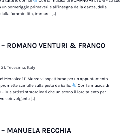
 a tutte le donne!
Con la musica di ROMANO VENTURI - Le sue
n pomeriggio primaverile all'insegna della danza, della
 della femminilità, immersi […]
e – ROMANO VENTURI & FRANCO
 21, Tricesimo, Italy
ne! Mercoledì 11 Marzo vi aspettiamo per un appuntamento
promette scintille sulla pista da ballo.
Con la musica di
e artisti straordinari che uniscono il loro talento per
ivo coinvolgente […]
e – MANUELA RECCHIA