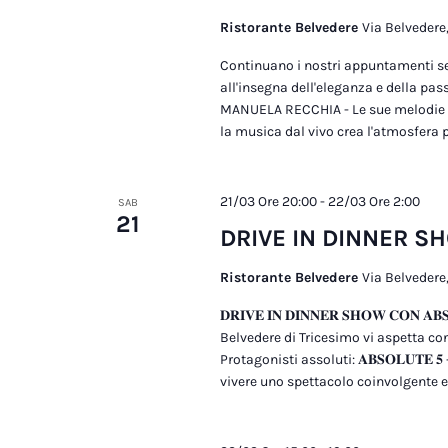
Ristorante Belvedere
Via Belvedere,
Continuano i nostri appuntamenti se
all'insegna dell'eleganza e della pass
MANUELA RECCHIA - Le sue melodie 
la musica dal vivo crea l'atmosfera pe
21/03 Ore 20:00
-
22/03 Ore 2:00
SAB
21
DRIVE IN DINNER S
Ristorante Belvedere
Via Belvedere,
𝐃𝐑𝐈𝐕𝐄 𝐈𝐍 𝐃𝐈𝐍𝐍𝐄𝐑 𝐒𝐇𝐎𝐖 𝐂𝐎𝐍
Belvedere di Tricesimo vi aspetta con
Protagonisti assoluti: 𝐀𝐁𝐒𝐎𝐋𝐔𝐓𝐄 𝟓 
vivere uno spettacolo coinvolgente e 