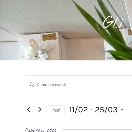
Gli
Eventi
Inserisci
Parola
Ricerca
Chiave.
Cerca
Eventi
e
per
11/02
 - 
25/03
Parola
Oggi
viste
Chiave.
Seleziona
la
Navigazione
data.
Febbraio 2026