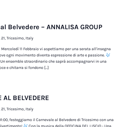
 al Belvedere – ANNALISA GROUP
 21, Tricesimo, Italy
! Mercoledì 11 Febbraio vi aspettiamo per una serata all'insegna
dove ogni movimento diventa espressione di arte e passione.
 Un ensemble straordinario che saprà accompagnarvi in una
ce e chitarra si fondono […]
E AL BELVEDERE
 21, Tricesimo, Italy
 01:00, festeggiamo il Carnevale al Belvedere di Tricesimo con una
 divertimento!
Con la musica della OFFICINA DEL LISCIO - Una