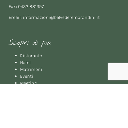
Fax:
0432 881397
Email:
informazioni@belvederemorandini.it
Scopri di più
Ristorante
Hotel
Matrimoni
Eventi
Meeting
Gallery
Booking
© 2024 Albergo Ristorante Belvedere dei f.lli Morandini Snc - CF e P.IVA
00378780308