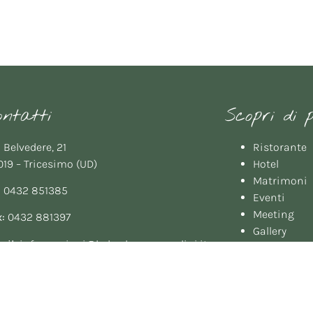
ontatti
Scopri di 
 Belvedere, 21
Ristorante
19 – Tricesimo (UD)
Hotel
Matrimoni
:
0432 851385
Eventi
Meeting
:
0432 881397
Gallery
ail:
informazioni@belvederemorandini.it
Booking