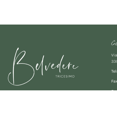
C
Via
330
Tel
Fax
Em