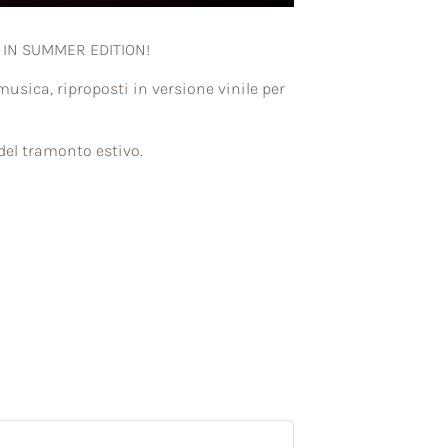
IVE IN SUMMER EDITION!
usica, riproposti in versione vinile per
del tramonto estivo.