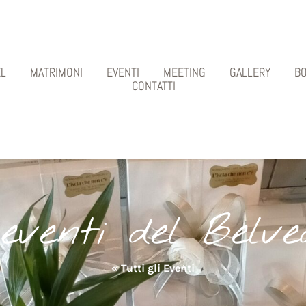
L
MATRIMONI
EVENTI
MEETING
GALLERY
B
CONTATTI
 eventi del Belve
« Tutti gli Eventi