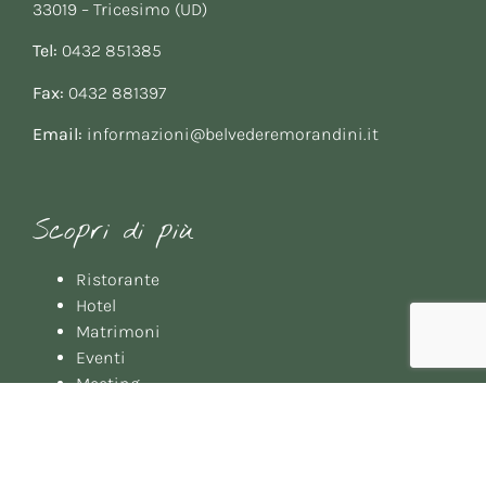
33019 – Tricesimo (UD)
Tel:
0432 851385
Fax:
0432 881397
Email:
informazioni@belvederemorandini.it
Scopri di più
Ristorante
Hotel
Matrimoni
Eventi
Meeting
Gallery
Booking