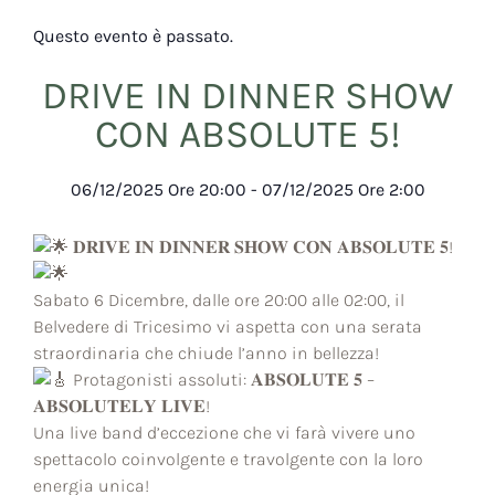
Questo evento è passato.
DRIVE IN DINNER SHOW
CON ABSOLUTE 5!
06/12/2025
Ore
20:00
-
07/12/2025
Ore
2:00
𝐃𝐑𝐈𝐕𝐄 𝐈𝐍 𝐃𝐈𝐍𝐍𝐄𝐑 𝐒𝐇𝐎𝐖 𝐂𝐎𝐍 𝐀𝐁𝐒𝐎𝐋𝐔𝐓𝐄 𝟓!
Sabato 6 Dicembre, dalle ore 20:00 alle 02:00, il
Belvedere di Tricesimo vi aspetta con una serata
straordinaria che chiude l’anno in bellezza!
Protagonisti assoluti: 𝐀𝐁𝐒𝐎𝐋𝐔𝐓𝐄 𝟓 –
𝐀𝐁𝐒𝐎𝐋𝐔𝐓𝐄𝐋𝐘 𝐋𝐈𝐕𝐄!
Una live band d’eccezione che vi farà vivere uno
spettacolo coinvolgente e travolgente con la loro
energia unica!