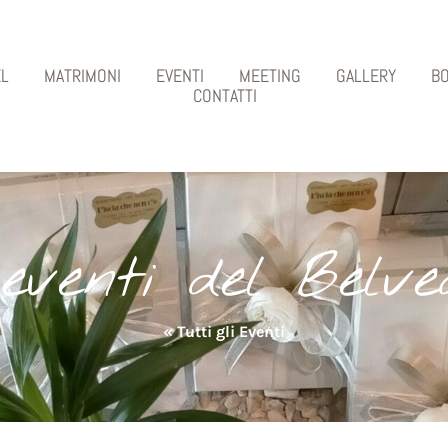
L
MATRIMONI
EVENTI
MEETING
GALLERY
B
CONTATTI
 eventi del Belve
« Tutti gli Eventi