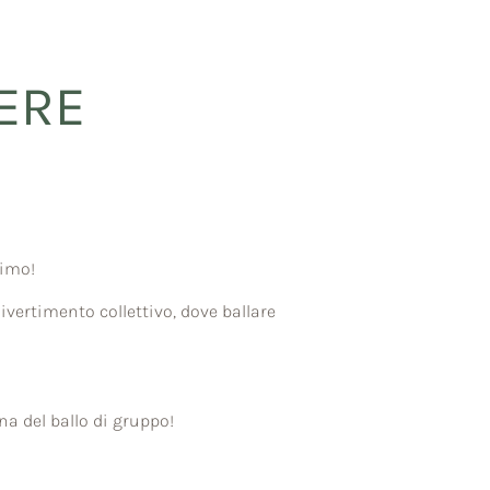
DERE
simo!
vertimento collettivo, dove ballare
a del ballo di gruppo!