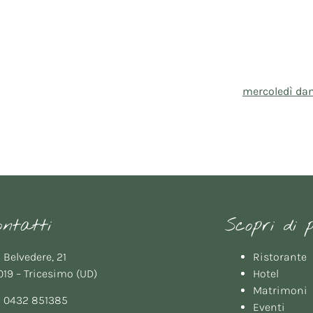
mercoledì da
ontatti
Scopri di 
 Belvedere, 21
Ristorante
19 – Tricesimo (UD)
Hotel
Matrimoni
:
0432 851385
Eventi