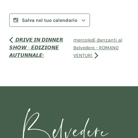
Salva nel tuo calendario
𝘿𝙍𝙄𝙑𝙀 𝙄𝙉 𝘿𝙄𝙉𝙉𝙀𝙍
mercoledì danzanti al
𝙎𝙃𝙊𝙒 - 𝙀𝘿𝙄𝙕𝙄𝙊𝙉𝙀
Belvedere - ROMANO
𝘼𝙐𝙏𝙐𝙉𝙉𝘼𝙇𝙀!
VENTURI